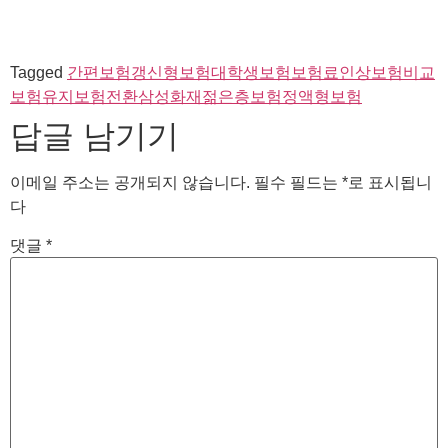
Tagged
간편보험
갱신형보험
대학생보험
보험료인상
보험비교
보험유지
보험전환
삼성화재
젊은층보험
정액형보험
답글 남기기
이메일 주소는 공개되지 않습니다.
필수 필드는
*
로 표시됩니
다
댓글
*