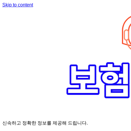
Skip to content
신속하고 정확한 정보를 제공해 드립니다.