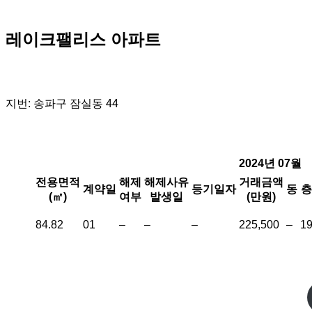
레이크팰리스 아파트
지번: 송파구 잠실동 44
2024년 07월
전용면적
해제
해제사유
거래금액
계약일
등기일자
동
층
(㎡)
여부
발생일
(만원)
84.82
01
–
–
–
225,500
–
1