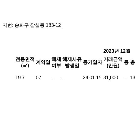
지번: 송파구 잠실동 183-12
2023년 12월
전용면적
해제
해제사유
거래금액
계약일
등기일자
동
층
(㎡)
여부
발생일
(만원)
19.7
07
–
–
24.01.15
31,000
–
1