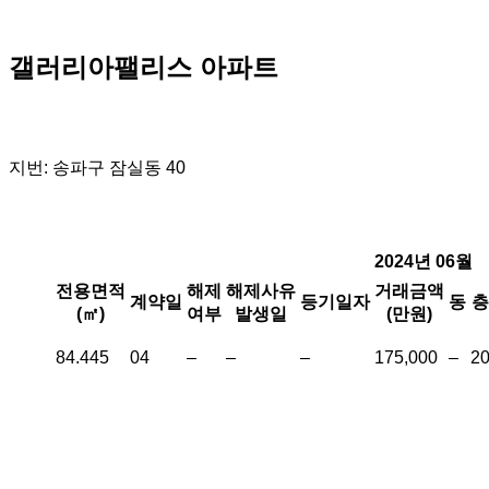
갤러리아팰리스 아파트
지번: 송파구 잠실동 40
2024년 06월
전용면적
해제
해제사유
거래금액
계약일
등기일자
동
층
(㎡)
여부
발생일
(만원)
84.445
04
–
–
–
175,000
–
2