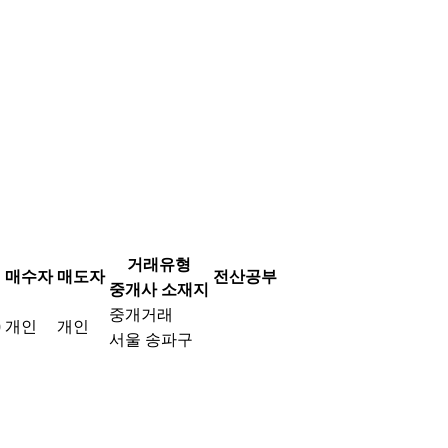
거래유형
매수자
매도자
전산공부
중개사 소재지
중개거래
개인
개인
0
서울 송파구