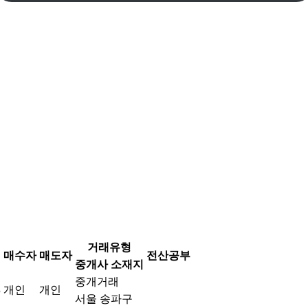
거래유형
매수자
매도자
전산공부
중개사 소재지
중개거래
개인
개인
5
서울 송파구