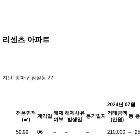
리센츠 아파트
지번: 송파구 잠실동 22
2024년 07월
전용면적
해제
해제사유
거래금액
계약일
등기일자
동
층
(㎡)
여부
발생일
(만원)
59.99
06
–
–
–
210,000
–
2