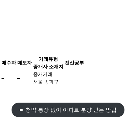
거래유형
매수자
매도자
전산공부
중개사 소재지
중개거래
3
–
–
서울 송파구
➨ 청약 통장 없이 아파트 분양 받는 방법