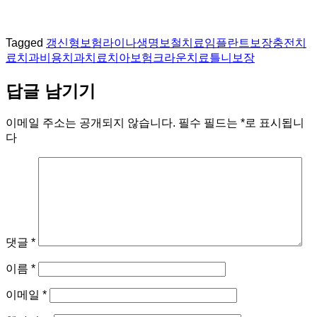
Tagged
갱신형보험
라이나생명
보철치료
임플란트보장
충전치
료
치과비용
치과치료
치아보험
크라운치료
틀니보장
답글 남기기
이메일 주소는 공개되지 않습니다.
필수 필드는
*
로 표시됩니
다
댓글
*
이름
*
이메일
*