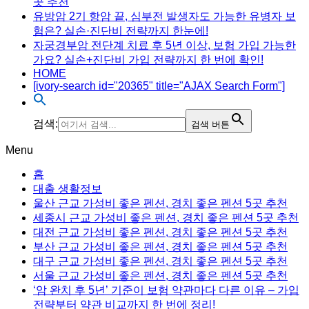
곳 추천
유방암 2기 항암 끝, 심부전 발생자도 가능한 유병자 보
험은? 실손·진단비 전략까지 한눈에!
자궁경부암 전단계 치료 후 5년 이상, 보험 가입 가능한
가요? 실손+진단비 가입 전략까지 한 번에 확인!
HOME
[ivory-search id="20365" title="AJAX Search Form"]
검색:
검색 버튼
Menu
홈
대출 생활정보
울산 근교 가성비 좋은 펜션, 경치 좋은 펜션 5곳 추천
세종시 근교 가성비 좋은 펜션, 경치 좋은 펜션 5곳 추천
대전 근교 가성비 좋은 펜션, 경치 좋은 펜션 5곳 추천
부산 근교 가성비 좋은 펜션, 경치 좋은 펜션 5곳 추천
대구 근교 가성비 좋은 펜션, 경치 좋은 펜션 5곳 추천
서울 근교 가성비 좋은 펜션, 경치 좋은 펜션 5곳 추천
‘암 완치 후 5년’ 기준이 보험 약관마다 다른 이유 – 가입
전략부터 약관 비교까지 한 번에 정리!