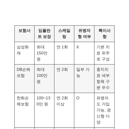
보험사
임플란
스케일
유병자
특이사
트 보장
링
형 여부
항
삼성화
최대
연 1회
X
기본 치
재
150만
료 위주
원
로 구성
DB손해
최대
연 2회
일부 가
충치치
보험
100만
능
료 세부
원
항목 구
분 우수
한화손
100~13
연 2회
O
유병자
해보험
0만 원
이상
도 가입
가능, 갱
신형 다
양