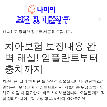
신속하고 정확한 정보를 제공해 드립니다.
‘암 완치 후 5년’ 기준이 보험 약관마다 다른 이유 – 가입 전략부터 약관 비교까지 한 번에 정리!
혈액암 완치자를 위한 유병자 보험 가이드, 실손·진단비 설계 전략까지 완벽 정리!
대전 장태산 근처 가성비 좋은 펜션, 경치 좋은 펜션 5곳 추천
제주 성읍민속마을 근처 가성비 좋은 펜션, 경치 좋은 펜션 5곳 추천
제주 안돌오름(비밀의 숲) 근처 가성비 좋은 펜션, 경치 좋은 펜션 5곳 추천
제주도 연화지 근처 가성비 좋은 펜션, 경치 좋은 펜션 4곳 추천
제주 평대해변 근처 가성비 좋은 펜션, 경치 좋은 펜션 5곳 추천
유방암 2기 항암 끝, 심부전 발생자도 가능한 유병자 보험은? 실손·진단비 전략까지 한눈에!
자궁경부암 전단계 치료 후 5년 이상, 보험 가입 가능한가요? 실손+진단비 가입 전략까지 한 번에 확인!
치아보험 보장내용 완
벽 해설! 임플란트부터
충치까지
치과비용, 그거 한 번쯤 놀라신 적 있으실 겁니다. 간단한 스케
일링부터 수백만 원대 임플란트까지, 치료비는 부담스럽기만
해요. 이럴 때 필요한 게 바로 치아보험입니다. 오늘은 제가 직
접 정리한 치아보험 보장 항목, 하나씩 알아볼게요.