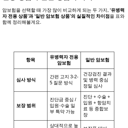
암보험을 선택할 때 가장 많이 비교하게 되는 두 가지,
‘유병력
자 전용 상품’과 ‘일반 암보험 상품’의 실질적인 차이점
을 표와
함께 정리해볼게요.
유병력자 전용
항목
일반 암보험
암보험
건강검진 결과
간편 고지 3-2-
심사 방식
및 병력 중심
5 질문 방식
정밀 심사
진단 + 수술 +
진단금 중심 /
입원 + 항암치
보장 범위
입원·수술 일
료 등 종합보
부 특약 가능
장
상대적으로 높