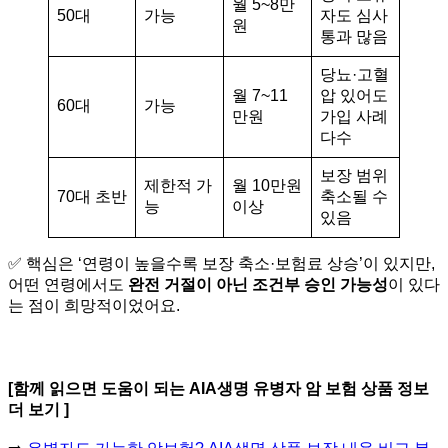
월 5~8만
50대
가능
자도 심사
원
통과 많음
당뇨·고혈
월 7~11
압 있어도
60대
가능
만원
가입 사례
다수
보장 범위
제한적 가
월 10만원
70대 초반
축소될 수
능
이상
있음
✅ 핵심은 ‘연령이 높을수록 보장 축소·보험료 상승’이 있지만,
어떤 연령에서도
완전 거절이 아닌 조건부 승인 가능성
이 있다
는 점이 희망적이었어요.
[함께 읽으면 도움이 되는 AIA생명 유병자 암 보험 상품 정보
더 보기 ]