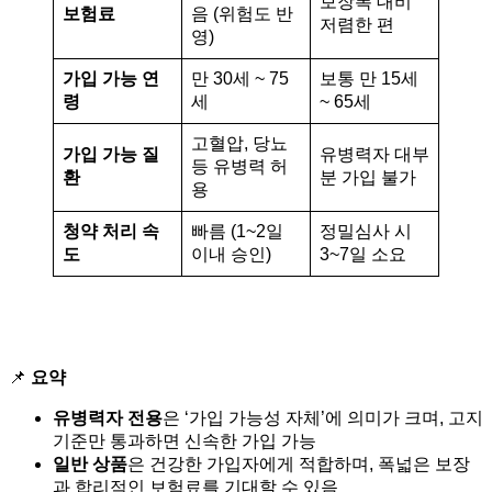
보장폭 대비
보험료
음 (위험도 반
저렴한 편
영)
가입 가능 연
만 30세 ~ 75
보통 만 15세
령
세
~ 65세
고혈압, 당뇨
가입 가능 질
유병력자 대부
등 유병력 허
환
분 가입 불가
용
청약 처리 속
빠름 (1~2일
정밀심사 시
도
이내 승인)
3~7일 소요
📌
요약
유병력자 전용
은 ‘가입 가능성 자체’에 의미가 크며, 고지
기준만 통과하면 신속한 가입 가능
일반 상품
은 건강한 가입자에게 적합하며, 폭넓은 보장
과 합리적인 보험료를 기대할 수 있음