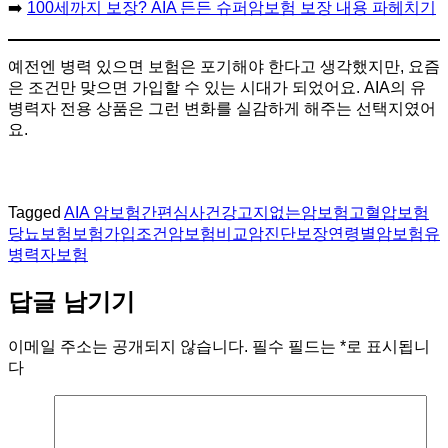
➡️
100세까지 보장? AIA 든든 슈퍼암보험 보장 내용 파헤치기
예전엔 병력 있으면 보험은 포기해야 한다고 생각했지만, 요즘
은 조건만 맞으면 가입할 수 있는 시대가 되었어요. AIA의 유
병력자 전용 상품은 그런 변화를 실감하게 해주는 선택지였어
요.
Tagged
AIA 암보험
간편심사
건강고지없는암보험
고혈압보험
당뇨보험
보험가입조건
암보험비교
암진단보장
연령별암보험
유
병력자보험
답글 남기기
이메일 주소는 공개되지 않습니다.
필수 필드는
*
로 표시됩니
다