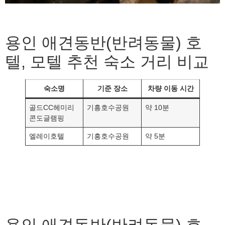
용인 애견동반(반려동물) 호
텔, 모텔 추천 숙소 거리 비교
숙소명
기준 장소
차량 이동 시간
골드CC헤미리
기흥호수공원
약 10분
콘도글램핑
엘레이호텔
기흥호수공원
약 5분
용인 애견동반(반려동물) 호