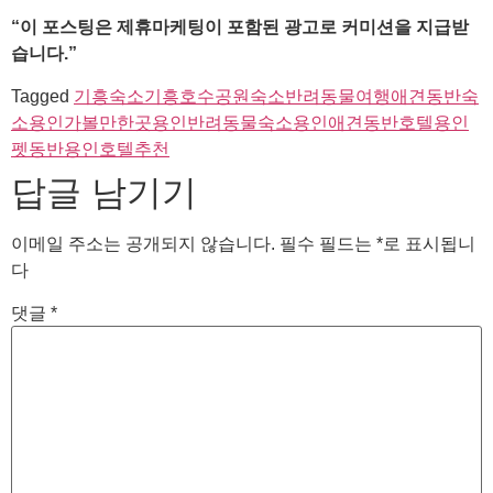
“이 포스팅은 제휴마케팅이 포함된 광고로 커미션을 지급받
습니다.”
Tagged
기흥숙소
기흥호수공원숙소
반려동물여행
애견동반숙
소
용인가볼만한곳
용인반려동물숙소
용인애견동반호텔
용인
펫동반
용인호텔추천
답글 남기기
이메일 주소는 공개되지 않습니다.
필수 필드는
*
로 표시됩니
다
댓글
*