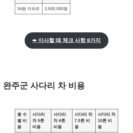
34평 아파트
3,500,000원
➨ 이사할 때 체크 사항 8가지
완주군
사다리 차 비용
층 수
사다리
사다리
사다리 차
사다리 차
별 비
차 5톤
차 6톤
7.5톤 비
10톤 비
용
비용
비용
용
용