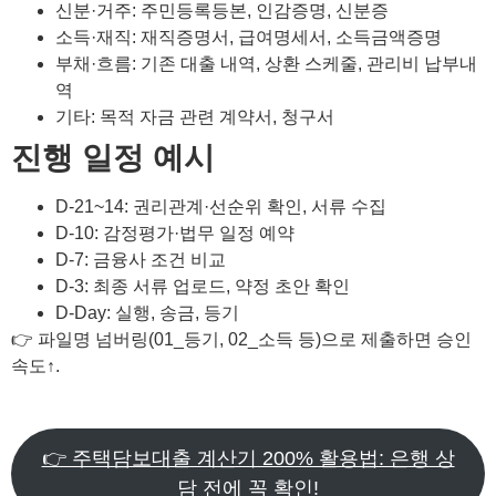
신분·거주: 주민등록등본, 인감증명, 신분증
소득·재직: 재직증명서, 급여명세서, 소득금액증명
부채·흐름: 기존 대출 내역, 상환 스케줄, 관리비 납부내
역
기타: 목적 자금 관련 계약서, 청구서
진행 일정 예시
D-21~14: 권리관계·선순위 확인, 서류 수집
D-10: 감정평가·법무 일정 예약
D-7: 금융사 조건 비교
D-3: 최종 서류 업로드, 약정 초안 확인
D-Day: 실행, 송금, 등기
👉 파일명 넘버링(01_등기, 02_소득 등)으로 제출하면 승인
속도↑.
👉 주택담보대출 계산기 200% 활용법: 은행 상
담 전에 꼭 확인!