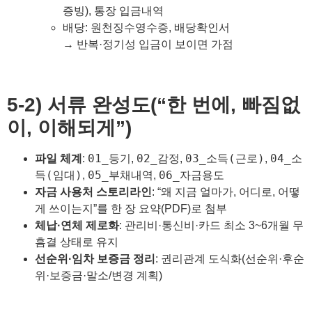
증빙), 통장 입금내역
배당: 원천징수영수증, 배당확인서
→ 반복·정기성 입금이 보이면 가점
5-2) 서류 완성도(“한 번에, 빠짐없
이, 이해되게”)
01_등기
02_감정
03_소득(근로)
04_소
파일 체계
:
,
,
,
득(임대)
05_부채내역
06_자금용도
,
,
자금 사용처 스토리라인
: “왜 지금 얼마가, 어디로, 어떻
게 쓰이는지”를 한 장 요약(PDF)로 첨부
체납·연체 제로화
: 관리비·통신비·카드 최소 3~6개월 무
흠결 상태로 유지
선순위·임차 보증금 정리
: 권리관계 도식화(선순위·후순
위·보증금·말소/변경 계획)