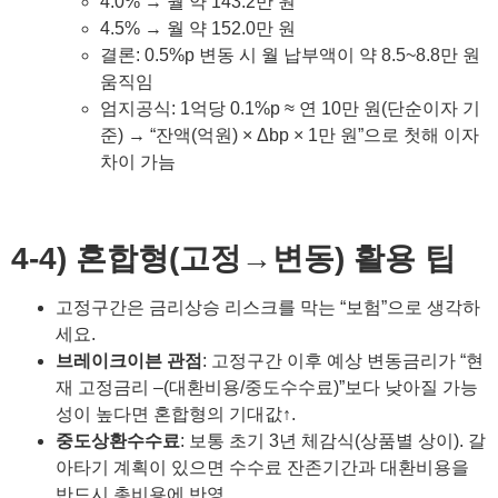
4.0% → 월 약 143.2만 원
4.5% → 월 약 152.0만 원
결론: 0.5%p 변동 시 월 납부액이 약 8.5~8.8만 원
움직임
엄지공식: 1억당 0.1%p ≈ 연 10만 원(단순이자 기
준) → “잔액(억원) × Δbp × 1만 원”으로 첫해 이자
차이 가늠
4-4) 혼합형(고정→변동) 활용 팁
고정구간은 금리상승 리스크를 막는 “보험”으로 생각하
세요.
브레이크이븐 관점
: 고정구간 이후 예상 변동금리가 “현
재 고정금리 –(대환비용/중도수수료)”보다 낮아질 가능
성이 높다면 혼합형의 기대값↑.
중도상환수수료
: 보통 초기 3년 체감식(상품별 상이). 갈
아타기 계획이 있으면 수수료 잔존기간과 대환비용을
반드시 총비용에 반영.