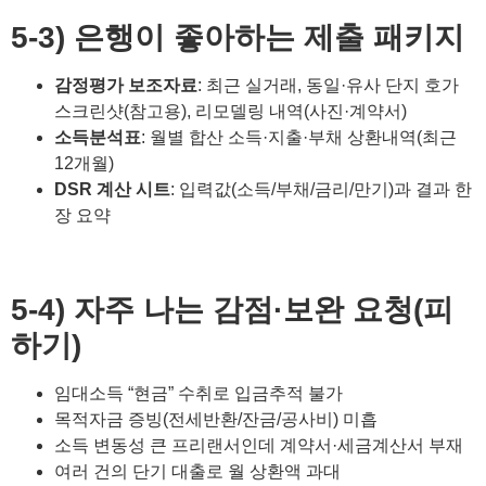
5-3) 은행이 좋아하는 제출 패키지
감정평가 보조자료
: 최근 실거래, 동일·유사 단지 호가
스크린샷(참고용), 리모델링 내역(사진·계약서)
소득분석표
: 월별 합산 소득·지출·부채 상환내역(최근
12개월)
DSR 계산 시트
: 입력값(소득/부채/금리/만기)과 결과 한
장 요약
5-4) 자주 나는 감점·보완 요청(피
하기)
임대소득 “현금” 수취로 입금추적 불가
목적자금 증빙(전세반환/잔금/공사비) 미흡
소득 변동성 큰 프리랜서인데 계약서·세금계산서 부재
여러 건의 단기 대출로 월 상환액 과대