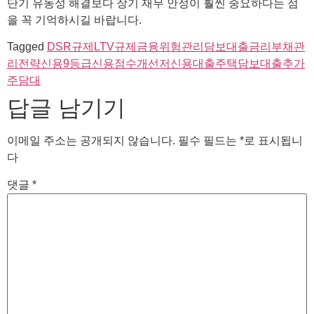
단기 유동성 해결보다 장기 재무 안정이 훨씬 중요하다는 점
을 꼭 기억하시길 바랍니다.
Tagged
DSR규제
LTV규제
금융위험관리
담보대출금리
부채관
리전략
신용9등급
신용점수개선
저신용대출
주택담보대출
추가
주담대
답글 남기기
이메일 주소는 공개되지 않습니다.
필수 필드는
*
로 표시됩니
다
댓글
*