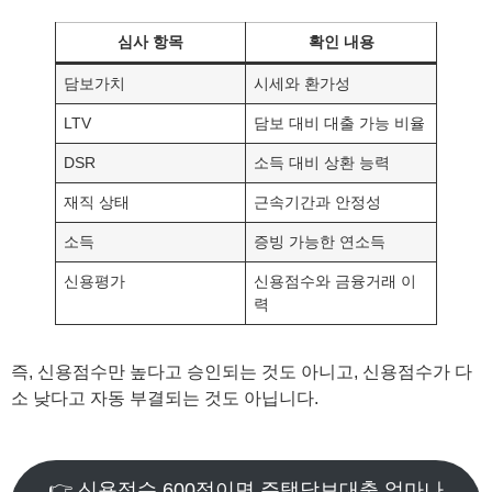
심사 항목
확인 내용
담보가치
시세와 환가성
LTV
담보 대비 대출 가능 비율
DSR
소득 대비 상환 능력
재직 상태
근속기간과 안정성
소득
증빙 가능한 연소득
신용평가
신용점수와 금융거래 이
력
즉, 신용점수만 높다고 승인되는 것도 아니고, 신용점수가 다
소 낮다고 자동 부결되는 것도 아닙니다.
👉 신용점수 600점이면 주택담보대출 얼마나