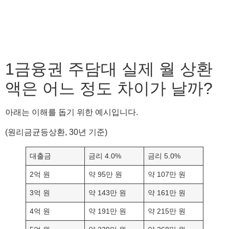
1금융권 주담대 실제 월 상환
액은 어느 정도 차이가 날까?
아래는 이해를 돕기 위한 예시입니다.
(원리금균등상환, 30년 기준)
대출금
금리 4.0%
금리 5.0%
2억 원
약 95만 원
약 107만 원
3억 원
약 143만 원
약 161만 원
4억 원
약 191만 원
약 215만 원