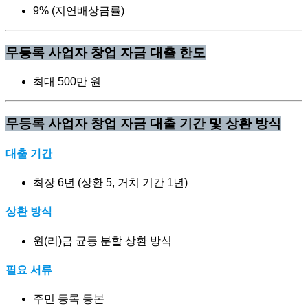
9% (지연배상금률)
무등록 사업자 창업 자금 대출 한도
최대 500만 원
무등록 사업자 창업 자금 대출 기간 및 상환 방식
대출 기간
최장 6년 (상환 5, 거치 기간 1년)
상환 방식
원(리)금 균등 분할 상환 방식
필요 서류
주민 등록 등본