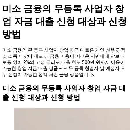
미소 금융의 무등록 사업자 창
업 자금 대출 신청 대상과 신청
방법
미소 금융의 무 등록 사업자 창업 자금 대출은 개인 신용 평점
및 소득이 낮아 제도 권 금융 이용이 어려운 서민에게 담보나
보증 없이 2%의 고정 금리로 대출 한도 500만 원까지 이용이
가능한 창업 자금 대출 상품으로 무 등록 창업자 및 예정자 모
두 신청이 가능한 정책 서민 금융 상품입니다.
미소 금융의 무등록 사업자 창업 자금 대
출 신청 대상과 신청 방법