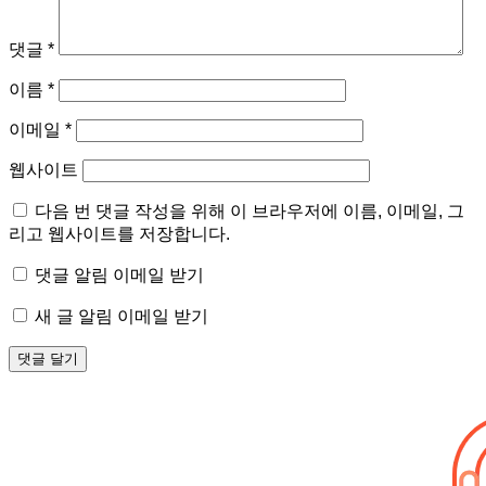
댓글
*
이름
*
이메일
*
웹사이트
다음 번 댓글 작성을 위해 이 브라우저에 이름, 이메일, 그
리고 웹사이트를 저장합니다.
댓글 알림 이메일 받기
새 글 알림 이메일 받기