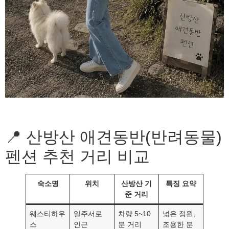
📍 산방산 애견동반(반려동물)
펜션 추천 거리 비교
숙소명
위치
산방산 기
특징 요약
준 거리
웨스티하우
일주서로
차량 5~10
넓은 정원,
스
인근
분 거리
조용한 분