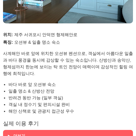
위치:
제주 서귀포시 안덕면 형제해안로
특징:
오션뷰 & 일출 명소 숙소
사계해안 바로 앞에 위치한 오션뷰 펜션으로, 객실에서 아름다운 일출
과 바다 풍경을 동시에 감상할 수 있는 숙소입니다. 산방산과 송악산,
형제섬까지 한눈에 보이는 탁 트인 전망이 매력이며 감성적인 힐링 여
행에 최적입니다.
바다 바로 앞 오션뷰 숙소
일출 명소 & 산방산 전망
반려견 동반 가능 (일부 객실)
객실 내 정수기 및 편의시설 완비
해안 산책로 및 관광지 접근성 우수
실제 이용 후기
더보기