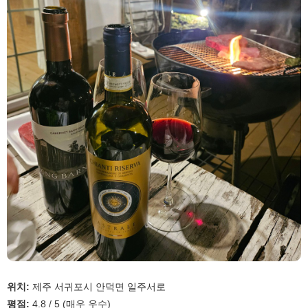
위치:
제주 서귀포시 안덕면 일주서로
평점:
4.8 / 5 (매우 우수)