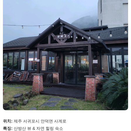
위치:
제주 서귀포시 안덕면 사계로
특징:
산방산 뷰 & 자연 힐링 숙소