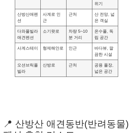
위기
산방산애펜
사계로 인
근처
산 전망, 넓
션
근
은 객실
다와풀빌라
소기왓로
차량 5~10
온수풀, 독
애견펜션
분 거리
립 공간
사계스테이
형제해안로
인근
바다뷰, 깔
끔한 시설
오션브릭풀
산방로
근처
공용 풀장,
빌라
넓은 공간
📍 산방산 애견동반(반려동물)