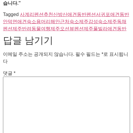
습니다.”
Tagged
사계리펜션추천
산방산애견동반펜션
서귀포애견동반
안덕면애견숙소
용머리해안근처숙소
제주감성숙소
제주독채
펜션
제주반려동물여행
제주오션뷰펜션
제주풀빌라애견동반
답글 남기기
이메일 주소는 공개되지 않습니다.
필수 필드는
*
로 표시됩니
다
댓글
*