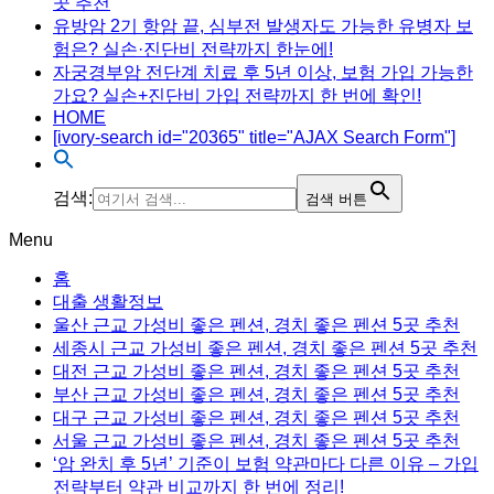
곳 추천
유방암 2기 항암 끝, 심부전 발생자도 가능한 유병자 보
험은? 실손·진단비 전략까지 한눈에!
자궁경부암 전단계 치료 후 5년 이상, 보험 가입 가능한
가요? 실손+진단비 가입 전략까지 한 번에 확인!
HOME
[ivory-search id="20365" title="AJAX Search Form"]
검색:
검색 버튼
Menu
홈
대출 생활정보
울산 근교 가성비 좋은 펜션, 경치 좋은 펜션 5곳 추천
세종시 근교 가성비 좋은 펜션, 경치 좋은 펜션 5곳 추천
대전 근교 가성비 좋은 펜션, 경치 좋은 펜션 5곳 추천
부산 근교 가성비 좋은 펜션, 경치 좋은 펜션 5곳 추천
대구 근교 가성비 좋은 펜션, 경치 좋은 펜션 5곳 추천
서울 근교 가성비 좋은 펜션, 경치 좋은 펜션 5곳 추천
‘암 완치 후 5년’ 기준이 보험 약관마다 다른 이유 – 가입
전략부터 약관 비교까지 한 번에 정리!