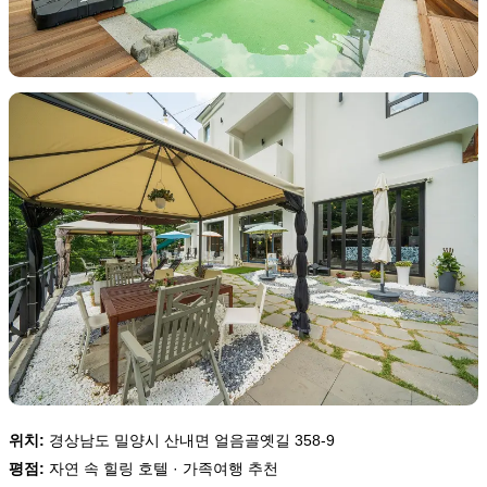
위치:
경상남도 밀양시 산내면 얼음골옛길 358-9
평점:
자연 속 힐링 호텔 · 가족여행 추천