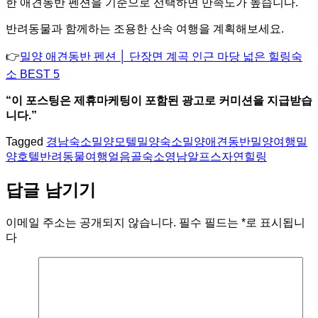
한 애견동반 펜션을 기준으로 선택하면 만족도가 높습니다.
반려동물과 함께하는 조용한 산속 여행을 계획해보세요.
👉
밀양 애견동반 펜션 │ 단장면 계곡 인근 마당 넓은 힐링숙
소 BEST 5
“이 포스팅은 제휴마케팅이 포함된 광고로 커미션을 지급받습
니다.”
Tagged
경남숙소
밀양모텔
밀양숙소
밀양애견동반
밀양여행
밀
양호텔
반려동물여행
얼음골숙소
영남알프스
자연힐링
답글 남기기
이메일 주소는 공개되지 않습니다.
필수 필드는
*
로 표시됩니
다