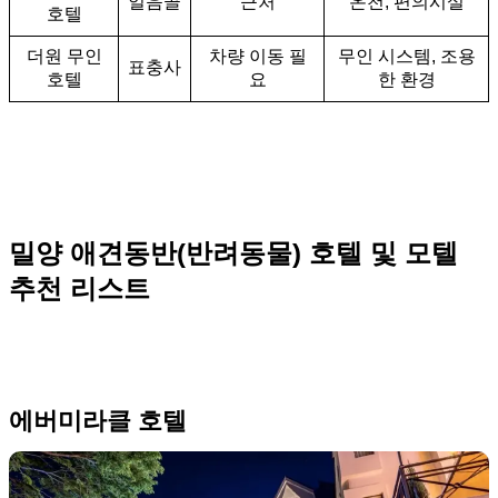
얼음골
근처
온천, 편의시설
호텔
더원 무인
차량 이동 필
무인 시스템, 조용
표충사
호텔
요
한 환경
밀양 애견동반(반려동물) 호텔 및 모텔
추천 리스트
에버미라클 호텔