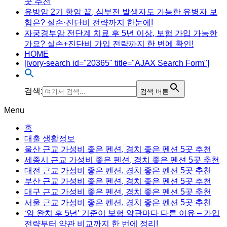
곳 추천
유방암 2기 항암 끝, 심부전 발생자도 가능한 유병자 보
험은? 실손·진단비 전략까지 한눈에!
자궁경부암 전단계 치료 후 5년 이상, 보험 가입 가능한
가요? 실손+진단비 가입 전략까지 한 번에 확인!
HOME
[ivory-search id="20365" title="AJAX Search Form"]
검색:
검색 버튼
Menu
홈
대출 생활정보
울산 근교 가성비 좋은 펜션, 경치 좋은 펜션 5곳 추천
세종시 근교 가성비 좋은 펜션, 경치 좋은 펜션 5곳 추천
대전 근교 가성비 좋은 펜션, 경치 좋은 펜션 5곳 추천
부산 근교 가성비 좋은 펜션, 경치 좋은 펜션 5곳 추천
대구 근교 가성비 좋은 펜션, 경치 좋은 펜션 5곳 추천
서울 근교 가성비 좋은 펜션, 경치 좋은 펜션 5곳 추천
‘암 완치 후 5년’ 기준이 보험 약관마다 다른 이유 – 가입
전략부터 약관 비교까지 한 번에 정리!