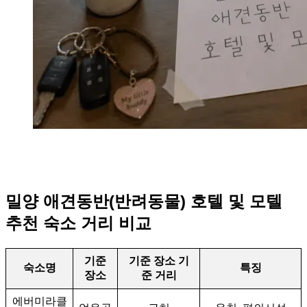
밀양 애견동반(반려동물) 호텔 및 모텔
추천 숙소 거리 비교
기준
기준 장소 기
숙소명
특징
장소
준 거리
에버미라클