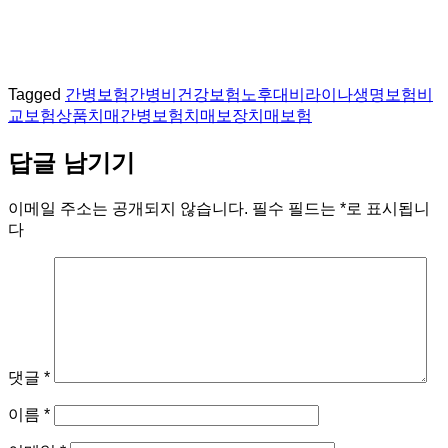
Tagged
간병보험
간병비
건강보험
노후대비
라이나생명
보험비
교
보험상품
치매간병보험
치매보장
치매보험
답글 남기기
이메일 주소는 공개되지 않습니다.
필수 필드는
*
로 표시됩니
다
댓글
*
이름
*