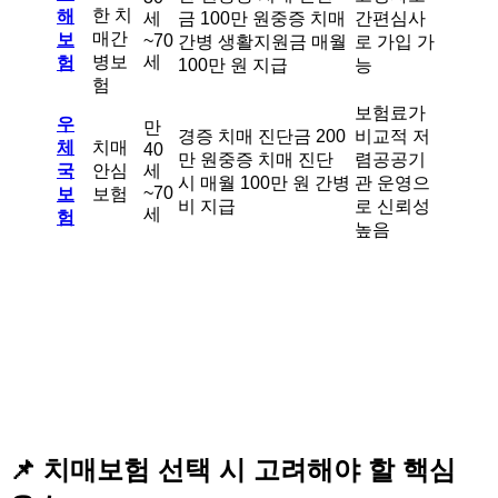
한 치
해
세
금 100만 원중증 치매
간편심사
매간
보
~70
간병 생활지원금 매월
로 가입 가
병보
세
험
100만 원 지급
능
험
보험료가
우
만
경증 치매 진단금 200
비교적 저
체
치매
40
만 원중증 치매 진단
렴공공기
국
안심
세
시 매월 100만 원 간병
관 운영으
~70
보
보험
비 지급
로 신뢰성
세
험
높음
📌
치매보험 선택 시 고려해야 할 핵심