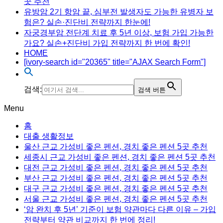
곳 추천
유방암 2기 항암 끝, 심부전 발생자도 가능한 유병자 보
험은? 실손·진단비 전략까지 한눈에!
자궁경부암 전단계 치료 후 5년 이상, 보험 가입 가능한
가요? 실손+진단비 가입 전략까지 한 번에 확인!
HOME
[ivory-search id="20365" title="AJAX Search Form"]
검색:
검색 버튼
Menu
홈
대출 생활정보
울산 근교 가성비 좋은 펜션, 경치 좋은 펜션 5곳 추천
세종시 근교 가성비 좋은 펜션, 경치 좋은 펜션 5곳 추천
대전 근교 가성비 좋은 펜션, 경치 좋은 펜션 5곳 추천
부산 근교 가성비 좋은 펜션, 경치 좋은 펜션 5곳 추천
대구 근교 가성비 좋은 펜션, 경치 좋은 펜션 5곳 추천
서울 근교 가성비 좋은 펜션, 경치 좋은 펜션 5곳 추천
‘암 완치 후 5년’ 기준이 보험 약관마다 다른 이유 – 가입
전략부터 약관 비교까지 한 번에 정리!