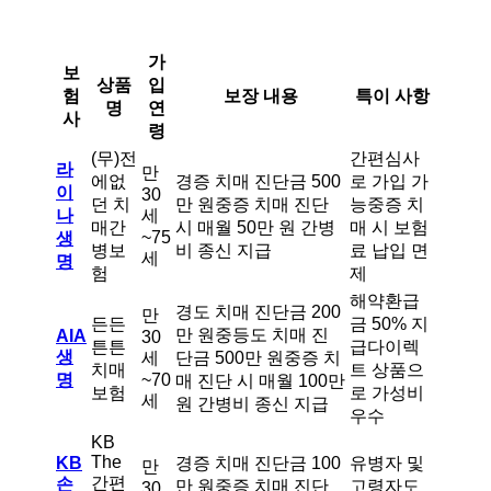
가
보
상품
입
험
보장 내용
특이 사항
명
연
사
령
(무)전
간편심사
라
만
에없
경증 치매 진단금 500
로 가입 가
이
30
던 치
만 원중증 치매 진단
능중증 치
나
세
매간
시 매월 50만 원 간병
매 시 보험
~75
생
병보
비 종신 지급
료 납입 면
세
명
험
제
해약환급
경도 치매 진단금 200
만
든든
금 50% 지
만 원중등도 치매 진
AIA
30
튼튼
급다이렉
생
세
단금 500만 원중증 치
치매
트 상품으
명
~70
매 진단 시 매월 100만
보험
로 가성비
세
원 간병비 종신 지급
우수
KB
The
KB
경증 치매 진단금 100
유병자 및
만
간편
손
만 원중증 치매 진단
고령자도
30