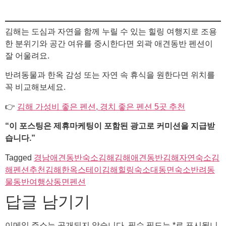
김해는 도심과 자연을 함께 누릴 수 있는 힐링 여행지로 조용
한 분위기와 공간 여유를 중시한다면 외곽 애견동반 펜션이
잘 어울려요.
반려동물과 한옥 감성 또는 자연 속 휴식을 원한다면 위치를
꼭 비교해보세요.
👉
김해 가성비 좋은 펜션, 경치 좋은 펜션 5곳 추천
“이 포스팅은 제휴마케팅이 포함된 광고로 커미션을 지급받
습니다.”
Tagged
경남애견동반숙소
김해
김해애견동반
김해자연숙소
김
해펜션추천
김해한옥스테이
김해힐링숙소
대동면숙소
반려동
물동반여행
상동면펜션
답글 남기기
이메일 주소는 공개되지 않습니다.
필수 필드는
*
로 표시됩니