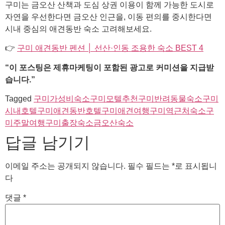
구미는 금오산 산책과 도심 상권 이용이 함께 가능한 도시로
자연을 우선한다면 금오산 인근을, 이동 편의를 중시한다면
시내 중심의 애견동반 숙소 고려해보세요.
👉
구미 애견동반 펜션 │ 선산·인동 조용한 숙소 BEST 4
“이 포스팅은 제휴마케팅이 포함된 광고로 커미션을 지급받
습니다.”
Tagged
구미가성비숙소
구미모텔추천
구미반려동물숙소
구미
시내호텔
구미애견동반호텔
구미애견여행
구미역근처숙소
구
미주말여행
구미출장숙소
금오산숙소
답글 남기기
이메일 주소는 공개되지 않습니다.
필수 필드는
*
로 표시됩니
다
댓글
*