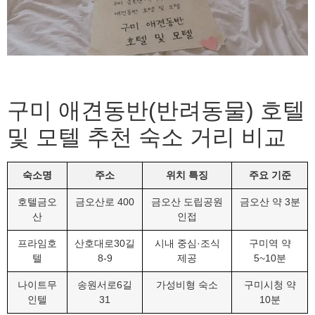
구미 애견동반(반려동물) 호텔
및 모텔 추천 숙소 거리 비교
숙소명
주소
위치 특징
주요 기준
호텔금오
금오산로 400
금오산 도립공원
금오산 약 3분
산
인접
프라임호
산호대로30길
시내 중심·조식
구미역 약
텔
8-9
제공
5~10분
나이트무
송원서로6길
가성비형 숙소
구미시청 약
인텔
31
10분