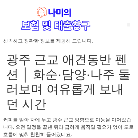
신속하고 정확한 정보를 제공해 드립니다.
‘암 완치 후 5년’ 기준이 보험 약관마다 다른 이유 – 가입 전략부터 약관 비교까지 한 번에 정리!
혈액암 완치자를 위한 유병자 보험 가이드, 실손·진단비 설계 전략까지 완벽 정리!
대전 장태산 근처 가성비 좋은 펜션, 경치 좋은 펜션 5곳 추천
제주 성읍민속마을 근처 가성비 좋은 펜션, 경치 좋은 펜션 5곳 추천
제주 안돌오름(비밀의 숲) 근처 가성비 좋은 펜션, 경치 좋은 펜션 5곳 추천
제주도 연화지 근처 가성비 좋은 펜션, 경치 좋은 펜션 4곳 추천
제주 평대해변 근처 가성비 좋은 펜션, 경치 좋은 펜션 5곳 추천
유방암 2기 항암 끝, 심부전 발생자도 가능한 유병자 보험은? 실손·진단비 전략까지 한눈에!
자궁경부암 전단계 치료 후 5년 이상, 보험 가입 가능한가요? 실손+진단비 가입 전략까지 한 번에 확인!
광주 근교 애견동반 펜
션 │ 화순·담양·나주 둘
러보며 여유롭게 보내
던 시간
커피를 받아 차에 두고 광주 근교 방향으로 이동을 이어갔습
니다. 오전 일정을 끝낸 뒤라 급하게 움직일 필요가 없어 도로
흐름에 맞춰 천천히 들어왔네요.