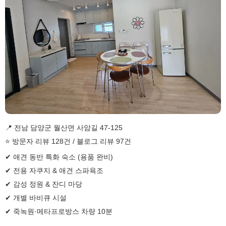
📍 전남 담양군 월산면 사암길 47-125
⭐ 방문자 리뷰 128건 / 블로그 리뷰 97건
✔ 애견 동반 특화 숙소 (용품 완비)
✔ 전용 자쿠지 & 애견 스파욕조
✔ 감성 정원 & 잔디 마당
✔ 개별 바비큐 시설
✔ 죽녹원·메타프로방스 차량 10분