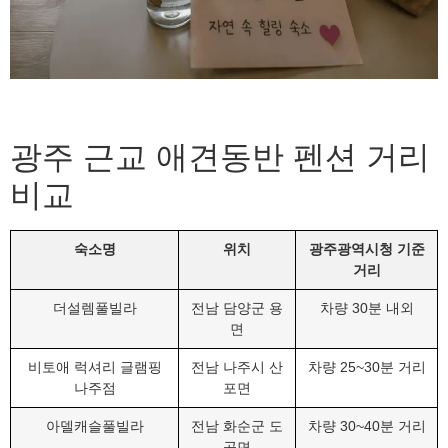
광주 근교 애견동반 펜션 거리
비교
숙소명
위치
광주광역시청 기준
거리
더설렘풀빌라
전남 담양군 용
차량 30분 내외
면
비토애 럭셔리 글램핑
전남 나주시 산
차량 25~30분 거리
나주점
포면
아델캐슬풀빌라
전남 화순군 도
차량 30~40분 거리
곡면