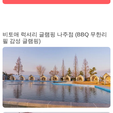
비토애 럭셔리 글램핑 나주점 (BBQ 무한리
필 감성 글램핑)