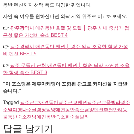
동반 펜션까지 선택 폭도 다양한 편입니다.
자연 속 여유를 원하신다면 외곽 지역 위주로 비교해보세요.
👉
광주광역시 애견동반 호텔 및 모텔 │ 광주 시내 중심가 접
근성 좋은 가성비 숙소 BEST 4
👉
광주광역시 애견동반 펜션 │ 광주 외곽 조용한 힐링 가성
비 펜션 BEST 5
👉
광주 무등산 근처 애견동반 펜션 │ 화순·담양 자연뷰 조용
한 힐링 숙소 BEST 3
“이 포스팅은 제휴마케팅이 포함된 광고로 커미션을 지급받
습니다.”
Tagged
광주근교애견동반
광주근교펜션
광주근교풀빌라
광주
주말여행
나주글램핑
담양애견동반숙소
담양펜션추천
반려동
물동반숙소
전남애견동반숙소
화순풀빌라
답글 남기기