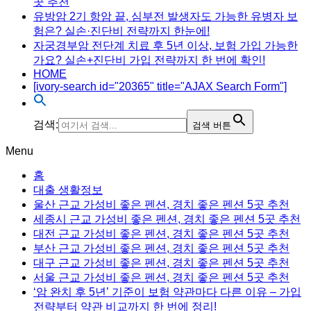
곳 추천
유방암 2기 항암 끝, 심부전 발생자도 가능한 유병자 보
험은? 실손·진단비 전략까지 한눈에!
자궁경부암 전단계 치료 후 5년 이상, 보험 가입 가능한
가요? 실손+진단비 가입 전략까지 한 번에 확인!
HOME
[ivory-search id="20365" title="AJAX Search Form"]
검색:
검색 버튼
Menu
홈
대출 생활정보
울산 근교 가성비 좋은 펜션, 경치 좋은 펜션 5곳 추천
세종시 근교 가성비 좋은 펜션, 경치 좋은 펜션 5곳 추천
대전 근교 가성비 좋은 펜션, 경치 좋은 펜션 5곳 추천
부산 근교 가성비 좋은 펜션, 경치 좋은 펜션 5곳 추천
대구 근교 가성비 좋은 펜션, 경치 좋은 펜션 5곳 추천
서울 근교 가성비 좋은 펜션, 경치 좋은 펜션 5곳 추천
‘암 완치 후 5년’ 기준이 보험 약관마다 다른 이유 – 가입
전략부터 약관 비교까지 한 번에 정리!