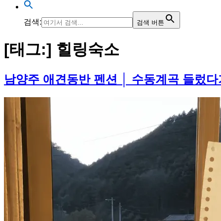
검색:
검색 버튼
[태그:]
힐링숙소
남양주 애견동반 펜션 │ 수동계곡 들렀다