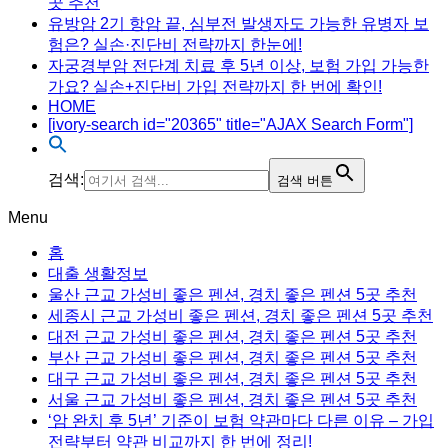
곳 추천
유방암 2기 항암 끝, 심부전 발생자도 가능한 유병자 보
험은? 실손·진단비 전략까지 한눈에!
자궁경부암 전단계 치료 후 5년 이상, 보험 가입 가능한
가요? 실손+진단비 가입 전략까지 한 번에 확인!
HOME
[ivory-search id="20365" title="AJAX Search Form"]
검색:
검색 버튼
Menu
홈
대출 생활정보
울산 근교 가성비 좋은 펜션, 경치 좋은 펜션 5곳 추천
세종시 근교 가성비 좋은 펜션, 경치 좋은 펜션 5곳 추천
대전 근교 가성비 좋은 펜션, 경치 좋은 펜션 5곳 추천
부산 근교 가성비 좋은 펜션, 경치 좋은 펜션 5곳 추천
대구 근교 가성비 좋은 펜션, 경치 좋은 펜션 5곳 추천
서울 근교 가성비 좋은 펜션, 경치 좋은 펜션 5곳 추천
‘암 완치 후 5년’ 기준이 보험 약관마다 다른 이유 – 가입
전략부터 약관 비교까지 한 번에 정리!