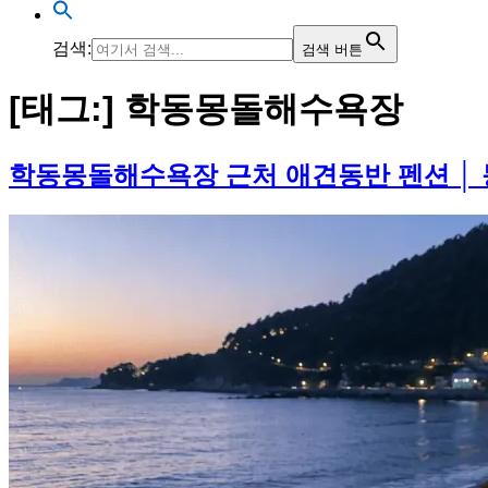
검색:
검색 버튼
[태그:]
학동몽돌해수욕장
학동몽돌해수욕장 근처 애견동반 펜션 │ 