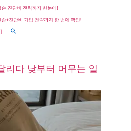
실손·진단비 전략까지 한눈에!
실손+진단비 가입 전략까지 한 번에 확인!
]
 달리다 낮부터 머무는 일