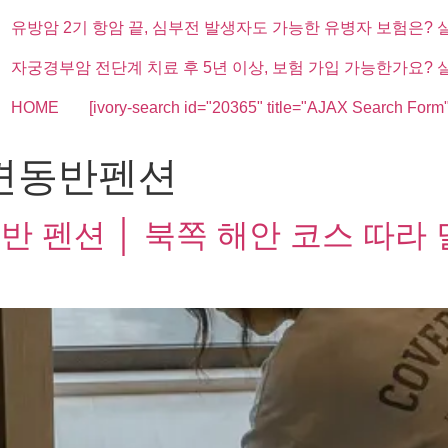
유방암 2기 항암 끝, 심부전 발생자도 가능한 유병자 보험은? 
자궁경부암 전단계 치료 후 5년 이상, 보험 가입 가능한가요? 
HOME
[ivory-search id="20365" title="AJAX Search Form"
견동반펜션
반 펜션 │ 북쪽 해안 코스 따라