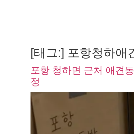
[태그:]
포항청하애
포항 청하면 근처 애견동
정