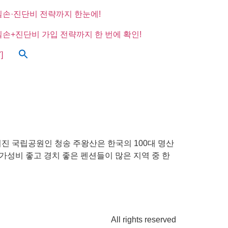
실손·진단비 전략까지 한눈에!
실손+진단비 가입 전략까지 한 번에 확인!
]
러진 국립공원인 청송 주왕산은 한국의 100대 명산
가성비 좋고 경치 좋은 펜션들이 많은 지역 중 한
All rights reserved