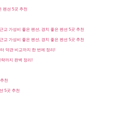
은 펜션 5곳 추천
근교 가성비 좋은 펜션, 경치 좋은 펜션 5곳 추천
근교 가성비 좋은 펜션, 경치 좋은 펜션 5곳 추천
부터 약관 비교까지 한 번에 정리!
전략까지 완벽 정리!
 추천
션 5곳 추천