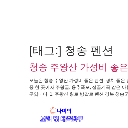
[태그:]
청송 펜션
청송 주왕산 가성비 좋은 
오늘은 청송 주왕산 가성비 좋은 펜션, 경치 좋은
중 한 곳이자 주왕굴, 용추폭포, 절골계곡 같은 
곳입니다. 1. 주왕산 황토 방갈로 펜션 경북 청송군 