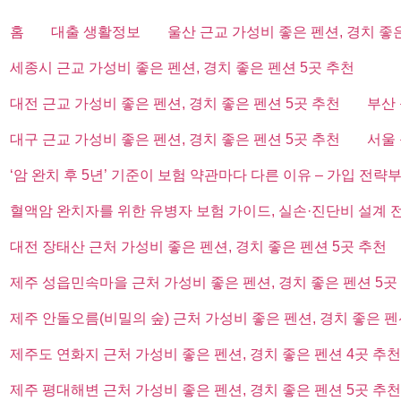
홈
대출 생활정보
울산 근교 가성비 좋은 펜션, 경치 좋
세종시 근교 가성비 좋은 펜션, 경치 좋은 펜션 5곳 추천
대전 근교 가성비 좋은 펜션, 경치 좋은 펜션 5곳 추천
부산 
대구 근교 가성비 좋은 펜션, 경치 좋은 펜션 5곳 추천
서울 
‘암 완치 후 5년’ 기준이 보험 약관마다 다른 이유 – 가입 전략
혈액암 완치자를 위한 유병자 보험 가이드, 실손·진단비 설계 
대전 장태산 근처 가성비 좋은 펜션, 경치 좋은 펜션 5곳 추천
제주 성읍민속마을 근처 가성비 좋은 펜션, 경치 좋은 펜션 5곳
제주 안돌오름(비밀의 숲) 근처 가성비 좋은 펜션, 경치 좋은 펜
제주도 연화지 근처 가성비 좋은 펜션, 경치 좋은 펜션 4곳 추천
제주 평대해변 근처 가성비 좋은 펜션, 경치 좋은 펜션 5곳 추천