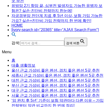
곳 추천
유방암 2기 항암 끝, 심부전 발생자도 가능한 유병자 보
험은? 실손·진단비 전략까지 한눈에!
자궁경부암 전단계 치료 후 5년 이상, 보험 가입 가능한
가요? 실손+진단비 가입 전략까지 한 번에 확인!
HOME
[ivory-search id="20365" title="AJAX Search Form"]
검색:
검색 버튼
Menu
홈
대출 생활정보
울산 근교 가성비 좋은 펜션, 경치 좋은 펜션 5곳 추천
세종시 근교 가성비 좋은 펜션, 경치 좋은 펜션 5곳 추천
대전 근교 가성비 좋은 펜션, 경치 좋은 펜션 5곳 추천
부산 근교 가성비 좋은 펜션, 경치 좋은 펜션 5곳 추천
대구 근교 가성비 좋은 펜션, 경치 좋은 펜션 5곳 추천
서울 근교 가성비 좋은 펜션, 경치 좋은 펜션 5곳 추천
‘암 완치 후 5년’ 기준이 보험 약관마다 다른 이유 – 가입
전략부터 약관 비교까지 한 번에 정리!