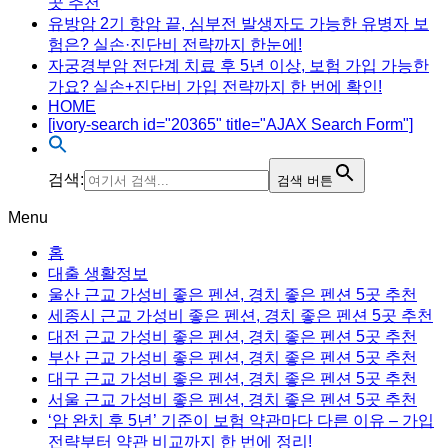
곳 추천
유방암 2기 항암 끝, 심부전 발생자도 가능한 유병자 보
험은? 실손·진단비 전략까지 한눈에!
자궁경부암 전단계 치료 후 5년 이상, 보험 가입 가능한
가요? 실손+진단비 가입 전략까지 한 번에 확인!
HOME
[ivory-search id="20365" title="AJAX Search Form"]
검색:
검색 버튼
Menu
홈
대출 생활정보
울산 근교 가성비 좋은 펜션, 경치 좋은 펜션 5곳 추천
세종시 근교 가성비 좋은 펜션, 경치 좋은 펜션 5곳 추천
대전 근교 가성비 좋은 펜션, 경치 좋은 펜션 5곳 추천
부산 근교 가성비 좋은 펜션, 경치 좋은 펜션 5곳 추천
대구 근교 가성비 좋은 펜션, 경치 좋은 펜션 5곳 추천
서울 근교 가성비 좋은 펜션, 경치 좋은 펜션 5곳 추천
‘암 완치 후 5년’ 기준이 보험 약관마다 다른 이유 – 가입
전략부터 약관 비교까지 한 번에 정리!