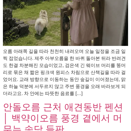
오름 아래쪽 길을 따라 천천히 내려오며 오늘 일정을 조금 일
찍 접었습니다. 제주 아부오름을 한 바퀴 돌아본 뒤라 반려견
도 한결 차분해진 모습이었고, 검은색 긴 웨이브 머리를 똥머
리로 묶은 채 짧은 핑크색 원피스 차림으로 산책길을 따라 걸
었어요. 교래 방향으로 이동하는 동안 숲길이 이어졌는데, 맑
은 하늘 덕분에 서두르지 않고 주변 풍경을 오래 바라보게 되
더라고요. 차 안에는 따뜻한 음료를 […]
안돌오름 근처 애견동반 펜션
│ 백약이오름 풍경 곁에서 머
무는 송당 들판