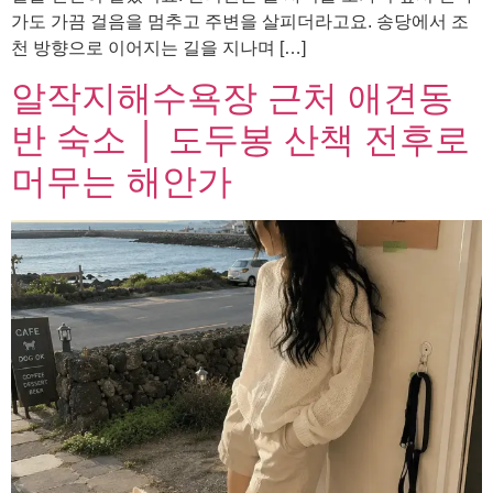
가도 가끔 걸음을 멈추고 주변을 살피더라고요. 송당에서 조
천 방향으로 이어지는 길을 지나며 […]
알작지해수욕장 근처 애견동
반 숙소 │ 도두봉 산책 전후로
머무는 해안가