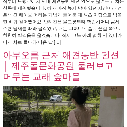
짐부터 트렁크에서 꺼내 애견동반 펜션 안으로 옮겨두고 차는
한쪽에 세워뒀습니다. 해가 아직 높게 남아 있던 시간이라 검
은색 긴 웨이브 머리는 가볍게 풀어둔 채 셔츠 차림으로 밖을
한 바퀴 걸어봤어요. 반려견은 물그릇부터 확인하더니 금세
주변 냄새를 따라 움직였고, 저는 1100고지습지 숲길 쪽으로
천천히 발걸음을 옮겼습니다. 잠시 그늘 아래 멈춰 서 있다가
다시 차로 돌아와 다음 날 […]
아부오름 근처 애견동반 펜션
│ 제주돌문화공원 둘러보고
머무는 교래 숲마을