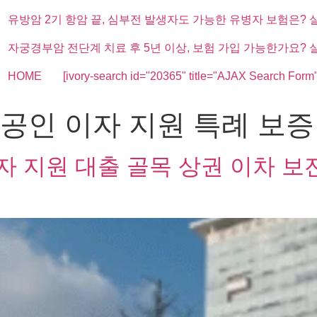
유방암 2기 항암 끝, 심부전 발생자도 가능한 유병자 보험은? 
자궁경부암 전단계 치료 후 5년 이상, 보험 가입 가능한가요? 
HOME
[ivory-search id="20365" title="AJAX Search Form"
공인 이자 지원 특례 보증
 지원 대출 골목 상권 이차 보전