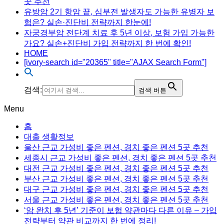
곳 추천
유방암 2기 항암 끝, 심부전 발생자도 가능한 유병자 보
험은? 실손·진단비 전략까지 한눈에!
자궁경부암 전단계 치료 후 5년 이상, 보험 가입 가능한
가요? 실손+진단비 가입 전략까지 한 번에 확인!
HOME
[ivory-search id="20365" title="AJAX Search Form"]
검색:
검색 버튼
Menu
홈
대출 생활정보
울산 근교 가성비 좋은 펜션, 경치 좋은 펜션 5곳 추천
세종시 근교 가성비 좋은 펜션, 경치 좋은 펜션 5곳 추천
대전 근교 가성비 좋은 펜션, 경치 좋은 펜션 5곳 추천
부산 근교 가성비 좋은 펜션, 경치 좋은 펜션 5곳 추천
대구 근교 가성비 좋은 펜션, 경치 좋은 펜션 5곳 추천
서울 근교 가성비 좋은 펜션, 경치 좋은 펜션 5곳 추천
‘암 완치 후 5년’ 기준이 보험 약관마다 다른 이유 – 가입
전략부터 약관 비교까지 한 번에 정리!