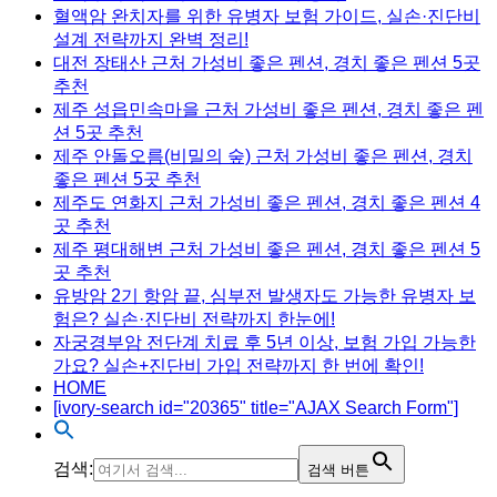
혈액암 완치자를 위한 유병자 보험 가이드, 실손·진단비
설계 전략까지 완벽 정리!
대전 장태산 근처 가성비 좋은 펜션, 경치 좋은 펜션 5곳
추천
제주 성읍민속마을 근처 가성비 좋은 펜션, 경치 좋은 펜
션 5곳 추천
제주 안돌오름(비밀의 숲) 근처 가성비 좋은 펜션, 경치
좋은 펜션 5곳 추천
제주도 연화지 근처 가성비 좋은 펜션, 경치 좋은 펜션 4
곳 추천
제주 평대해변 근처 가성비 좋은 펜션, 경치 좋은 펜션 5
곳 추천
유방암 2기 항암 끝, 심부전 발생자도 가능한 유병자 보
험은? 실손·진단비 전략까지 한눈에!
자궁경부암 전단계 치료 후 5년 이상, 보험 가입 가능한
가요? 실손+진단비 가입 전략까지 한 번에 확인!
HOME
[ivory-search id="20365" title="AJAX Search Form"]
검색:
검색 버튼