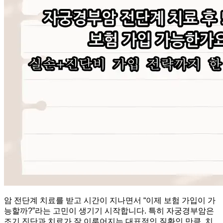
암 전단계 치료를 받고 시간이 지나면서 “이제 보험 가입이 가
능할까?”라는 고민이 생기기 시작합니다. 특히 자궁경부암은
조기 진단과 치료가 잘 이루어지는 대표적인 질환인 만큼, 치