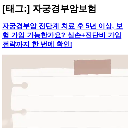
[태그:]
자궁경부암보험
자궁경부암 전단계 치료 후 5년 이상, 보
험 가입 가능한가요? 실손+진단비 가입
전략까지 한 번에 확인!