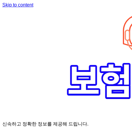
Skip to content
신속하고 정확한 정보를 제공해 드립니다.