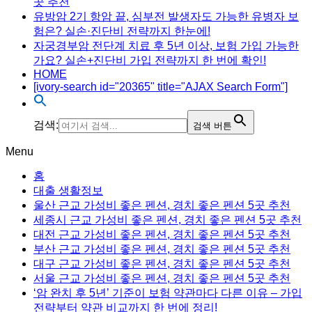
곳 추천
유방암 2기 항암 끝, 심부전 발생자도 가능한 유병자 보
험은? 실손·진단비 전략까지 한눈에!
자궁경부암 전단계 치료 후 5년 이상, 보험 가입 가능한
가요? 실손+진단비 가입 전략까지 한 번에 확인!
HOME
[ivory-search id="20365" title="AJAX Search Form"]
검색:
검색 버튼
Menu
홈
대출 생활정보
울산 근교 가성비 좋은 펜션, 경치 좋은 펜션 5곳 추천
세종시 근교 가성비 좋은 펜션, 경치 좋은 펜션 5곳 추천
대전 근교 가성비 좋은 펜션, 경치 좋은 펜션 5곳 추천
부산 근교 가성비 좋은 펜션, 경치 좋은 펜션 5곳 추천
대구 근교 가성비 좋은 펜션, 경치 좋은 펜션 5곳 추천
서울 근교 가성비 좋은 펜션, 경치 좋은 펜션 5곳 추천
‘암 완치 후 5년’ 기준이 보험 약관마다 다른 이유 – 가입
전략부터 약관 비교까지 한 번에 정리!