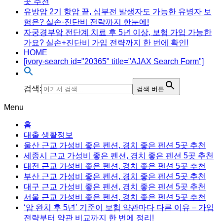
곳 추천
유방암 2기 항암 끝, 심부전 발생자도 가능한 유병자 보
험은? 실손·진단비 전략까지 한눈에!
자궁경부암 전단계 치료 후 5년 이상, 보험 가입 가능한
가요? 실손+진단비 가입 전략까지 한 번에 확인!
HOME
[ivory-search id="20365" title="AJAX Search Form"]
검색:
검색 버튼
Menu
홈
대출 생활정보
울산 근교 가성비 좋은 펜션, 경치 좋은 펜션 5곳 추천
세종시 근교 가성비 좋은 펜션, 경치 좋은 펜션 5곳 추천
대전 근교 가성비 좋은 펜션, 경치 좋은 펜션 5곳 추천
부산 근교 가성비 좋은 펜션, 경치 좋은 펜션 5곳 추천
대구 근교 가성비 좋은 펜션, 경치 좋은 펜션 5곳 추천
서울 근교 가성비 좋은 펜션, 경치 좋은 펜션 5곳 추천
‘암 완치 후 5년’ 기준이 보험 약관마다 다른 이유 – 가입
전략부터 약관 비교까지 한 번에 정리!