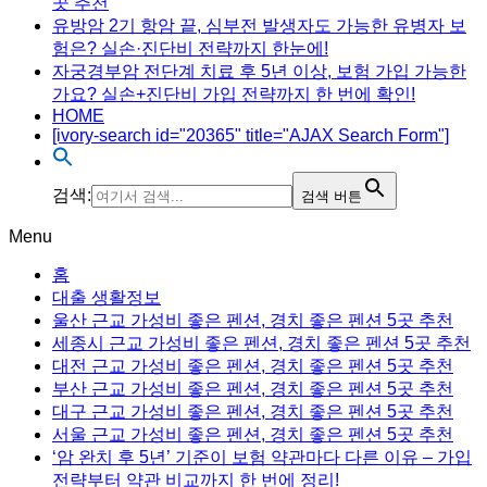
곳 추천
유방암 2기 항암 끝, 심부전 발생자도 가능한 유병자 보
험은? 실손·진단비 전략까지 한눈에!
자궁경부암 전단계 치료 후 5년 이상, 보험 가입 가능한
가요? 실손+진단비 가입 전략까지 한 번에 확인!
HOME
[ivory-search id="20365" title="AJAX Search Form"]
검색:
검색 버튼
Menu
홈
대출 생활정보
울산 근교 가성비 좋은 펜션, 경치 좋은 펜션 5곳 추천
세종시 근교 가성비 좋은 펜션, 경치 좋은 펜션 5곳 추천
대전 근교 가성비 좋은 펜션, 경치 좋은 펜션 5곳 추천
부산 근교 가성비 좋은 펜션, 경치 좋은 펜션 5곳 추천
대구 근교 가성비 좋은 펜션, 경치 좋은 펜션 5곳 추천
서울 근교 가성비 좋은 펜션, 경치 좋은 펜션 5곳 추천
‘암 완치 후 5년’ 기준이 보험 약관마다 다른 이유 – 가입
전략부터 약관 비교까지 한 번에 정리!