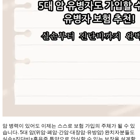
암 병력이 있어도 이제는 스스로 보험 가입의 주체가 될 수 있
습니다. 5대 암(위암·폐암·간암·대장암·유방암) 완치자분들도
실손+진단비+후유증 특약으로 안심할 수 있는 보장을 설계할