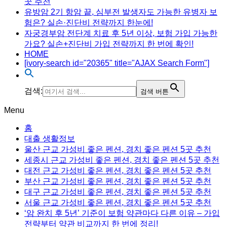
곳 추천
유방암 2기 항암 끝, 심부전 발생자도 가능한 유병자 보
험은? 실손·진단비 전략까지 한눈에!
자궁경부암 전단계 치료 후 5년 이상, 보험 가입 가능한
가요? 실손+진단비 가입 전략까지 한 번에 확인!
HOME
[ivory-search id="20365" title="AJAX Search Form"]
검색:
검색 버튼
Menu
홈
대출 생활정보
울산 근교 가성비 좋은 펜션, 경치 좋은 펜션 5곳 추천
세종시 근교 가성비 좋은 펜션, 경치 좋은 펜션 5곳 추천
대전 근교 가성비 좋은 펜션, 경치 좋은 펜션 5곳 추천
부산 근교 가성비 좋은 펜션, 경치 좋은 펜션 5곳 추천
대구 근교 가성비 좋은 펜션, 경치 좋은 펜션 5곳 추천
서울 근교 가성비 좋은 펜션, 경치 좋은 펜션 5곳 추천
‘암 완치 후 5년’ 기준이 보험 약관마다 다른 이유 – 가입
전략부터 약관 비교까지 한 번에 정리!