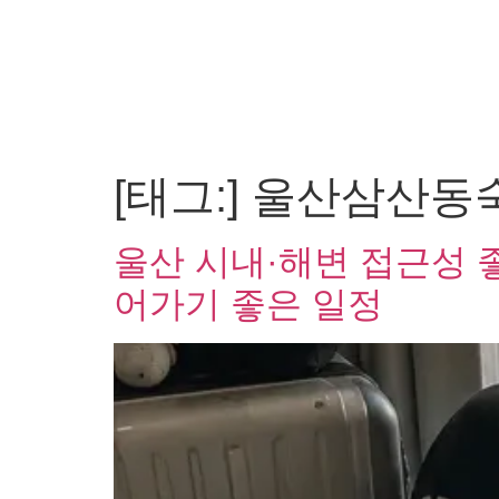
[태그:]
울산삼산동
울산 시내·해변 접근성 
어가기 좋은 일정