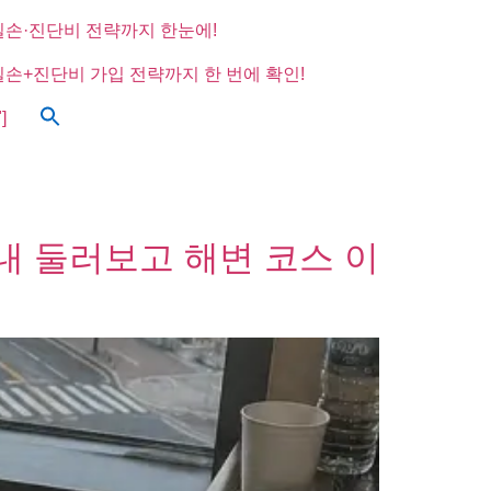
실손·진단비 전략까지 한눈에!
실손+진단비 가입 전략까지 한 번에 확인!
]
내 둘러보고 해변 코스 이