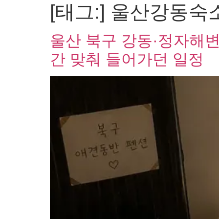
[태그:]
울산강동숙
울산 북구 강동·정자해변
간 맞춰 들어가던 일정