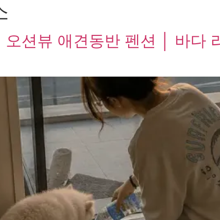
소
 오션뷰 애견동반 펜션 │ 바다 