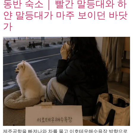
동반 숙소 │ 빨간 말등대와 하
얀 말등대가 마주 보이던 바닷
가
제주공항을 빠져나와 차를 몰고 이호테우해수욕장 방향으로