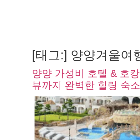
[태그:]
양양겨울여
양양 가성비 호텔 & 호캉
뷰까지 완벽한 힐링 숙소