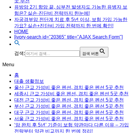
곳 추천
유방암 2기 항암 끝, 심부전 발생자도 가능한 유병자 보
험은? 실손·진단비 전략까지 한눈에!
자궁경부암 전단계 치료 후 5년 이상, 보험 가입 가능한
가요? 실손+진단비 가입 전략까지 한 번에 확인!
HOME
[ivory-search id="20365" title="AJAX Search Form"]
검색:
검색 버튼
Menu
홈
대출 생활정보
울산 근교 가성비 좋은 펜션, 경치 좋은 펜션 5곳 추천
세종시 근교 가성비 좋은 펜션, 경치 좋은 펜션 5곳 추천
대전 근교 가성비 좋은 펜션, 경치 좋은 펜션 5곳 추천
부산 근교 가성비 좋은 펜션, 경치 좋은 펜션 5곳 추천
대구 근교 가성비 좋은 펜션, 경치 좋은 펜션 5곳 추천
서울 근교 가성비 좋은 펜션, 경치 좋은 펜션 5곳 추천
‘암 완치 후 5년’ 기준이 보험 약관마다 다른 이유 – 가입
전략부터 약관 비교까지 한 번에 정리!