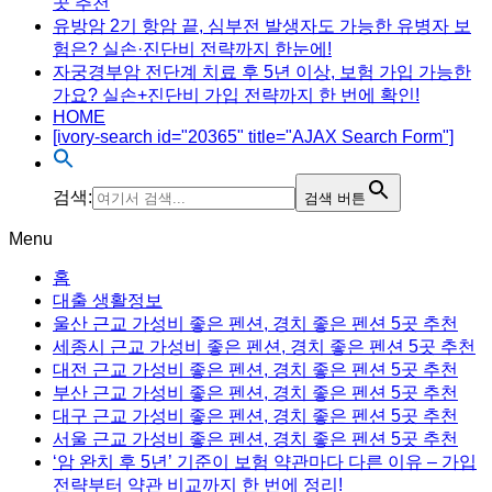
곳 추천
유방암 2기 항암 끝, 심부전 발생자도 가능한 유병자 보
험은? 실손·진단비 전략까지 한눈에!
자궁경부암 전단계 치료 후 5년 이상, 보험 가입 가능한
가요? 실손+진단비 가입 전략까지 한 번에 확인!
HOME
[ivory-search id="20365" title="AJAX Search Form"]
검색:
검색 버튼
Menu
홈
대출 생활정보
울산 근교 가성비 좋은 펜션, 경치 좋은 펜션 5곳 추천
세종시 근교 가성비 좋은 펜션, 경치 좋은 펜션 5곳 추천
대전 근교 가성비 좋은 펜션, 경치 좋은 펜션 5곳 추천
부산 근교 가성비 좋은 펜션, 경치 좋은 펜션 5곳 추천
대구 근교 가성비 좋은 펜션, 경치 좋은 펜션 5곳 추천
서울 근교 가성비 좋은 펜션, 경치 좋은 펜션 5곳 추천
‘암 완치 후 5년’ 기준이 보험 약관마다 다른 이유 – 가입
전략부터 약관 비교까지 한 번에 정리!