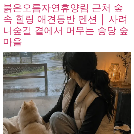
붉은오름자연휴양림 근처 숲
속 힐링 애견동반 펜션 │ 사려
니숲길 곁에서 머무는 송당 숲
마을