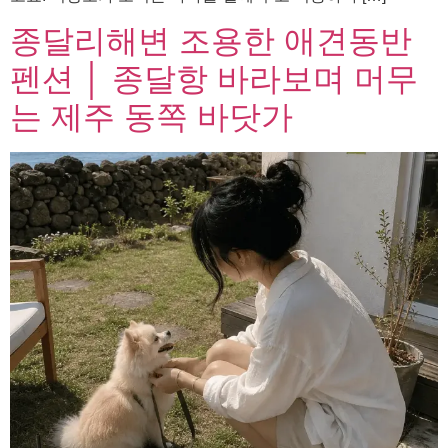
종달리해변 조용한 애견동반
펜션 │ 종달항 바라보며 머무
는 제주 동쪽 바닷가