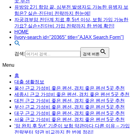
곳 추천
유방암 2기 항암 끝, 심부전 발생자도 가능한 유병자 보
험은? 실손·진단비 전략까지 한눈에!
자궁경부암 전단계 치료 후 5년 이상, 보험 가입 가능한
가요? 실손+진단비 가입 전략까지 한 번에 확인!
HOME
[ivory-search id="20365" title="AJAX Search Form"]
검색:
검색 버튼
Menu
홈
대출 생활정보
울산 근교 가성비 좋은 펜션, 경치 좋은 펜션 5곳 추천
세종시 근교 가성비 좋은 펜션, 경치 좋은 펜션 5곳 추천
대전 근교 가성비 좋은 펜션, 경치 좋은 펜션 5곳 추천
부산 근교 가성비 좋은 펜션, 경치 좋은 펜션 5곳 추천
대구 근교 가성비 좋은 펜션, 경치 좋은 펜션 5곳 추천
서울 근교 가성비 좋은 펜션, 경치 좋은 펜션 5곳 추천
‘암 완치 후 5년’ 기준이 보험 약관마다 다른 이유 – 가입
전략부터 약관 비교까지 한 번에 정리!