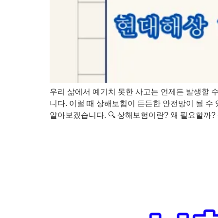
우리 삶에서 예기치 못한 사고는 언제든 발생할 수
니다. 이럴 때 상해보험이 든든한 안전망이 될 수
알아보겠습니다. 🔍 상해보험이란? 왜 필요할까?