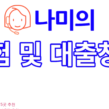
 5곳 추천