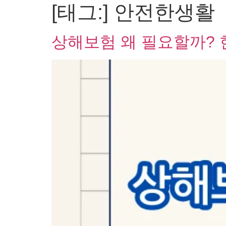
[태그:]
안전한생활
상해보험 왜 필요할까?