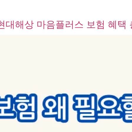
 현대해상 마음플러스 보험 혜택