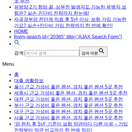
곳 추천
유방암 2기 항암 끝, 심부전 발생자도 가능한 유병자 보
험은? 실손·진단비 전략까지 한눈에!
자궁경부암 전단계 치료 후 5년 이상, 보험 가입 가능한
가요? 실손+진단비 가입 전략까지 한 번에 확인!
HOME
[ivory-search id="20365" title="AJAX Search Form"]
검색:
검색 버튼
Menu
홈
대출 생활정보
울산 근교 가성비 좋은 펜션, 경치 좋은 펜션 5곳 추천
세종시 근교 가성비 좋은 펜션, 경치 좋은 펜션 5곳 추천
대전 근교 가성비 좋은 펜션, 경치 좋은 펜션 5곳 추천
부산 근교 가성비 좋은 펜션, 경치 좋은 펜션 5곳 추천
대구 근교 가성비 좋은 펜션, 경치 좋은 펜션 5곳 추천
서울 근교 가성비 좋은 펜션, 경치 좋은 펜션 5곳 추천
‘암 완치 후 5년’ 기준이 보험 약관마다 다른 이유 – 가입
전략부터 약관 비교까지 한 번에 정리!