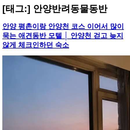
[태그:]
안양반려동물동반
안양 평촌이랑 안양천 코스 이어서 많이
묵는 애견동반 모텔 │ 안양천 걷고 늦지
않게 체크인하던 숙소