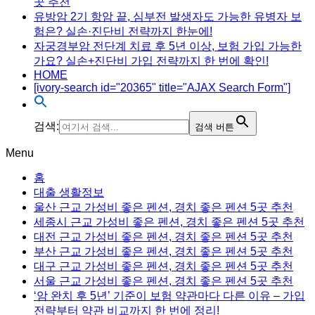
곳 추천
유방암 2기 항암 끝, 심부전 발생자도 가능한 유병자 보
험은? 실손·진단비 전략까지 한눈에!
자궁경부암 전단계 치료 후 5년 이상, 보험 가입 가능한
가요? 실손+진단비 가입 전략까지 한 번에 확인!
HOME
[ivory-search id="20365" title="AJAX Search Form"]
검색:
검색 버튼
Menu
홈
대출 생활정보
울산 근교 가성비 좋은 펜션, 경치 좋은 펜션 5곳 추천
세종시 근교 가성비 좋은 펜션, 경치 좋은 펜션 5곳 추천
대전 근교 가성비 좋은 펜션, 경치 좋은 펜션 5곳 추천
부산 근교 가성비 좋은 펜션, 경치 좋은 펜션 5곳 추천
대구 근교 가성비 좋은 펜션, 경치 좋은 펜션 5곳 추천
서울 근교 가성비 좋은 펜션, 경치 좋은 펜션 5곳 추천
‘암 완치 후 5년’ 기준이 보험 약관마다 다른 이유 – 가입
전략부터 약관 비교까지 한 번에 정리!