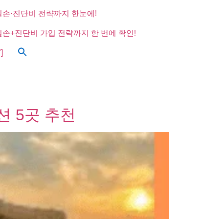
실손·진단비 전략까지 한눈에!
실손+진단비 가입 전략까지 한 번에 확인!
]
션 5곳 추천