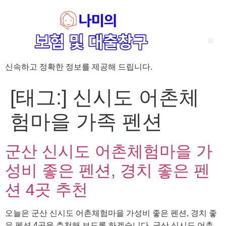
신속하고 정확한 정보를 제공해 드립니다.
‘암 완치 후 5년’ 기준이 보험 약관마다 다른 이유 – 가입 전략부터 약관 비교까지 한 번에 정리!
혈액암 완치자를 위한 유병자 보험 가이드, 실손·진단비 설계 전략까지 완벽 정리!
대전 장태산 근처 가성비 좋은 펜션, 경치 좋은 펜션 5곳 추천
제주 성읍민속마을 근처 가성비 좋은 펜션, 경치 좋은 펜션 5곳 추천
제주 안돌오름(비밀의 숲) 근처 가성비 좋은 펜션, 경치 좋은 펜션 5곳 추천
제주도 연화지 근처 가성비 좋은 펜션, 경치 좋은 펜션 4곳 추천
제주 평대해변 근처 가성비 좋은 펜션, 경치 좋은 펜션 5곳 추천
유방암 2기 항암 끝, 심부전 발생자도 가능한 유병자 보험은? 실손·진단비 전략까지 한눈에!
자궁경부암 전단계 치료 후 5년 이상, 보험 가입 가능한가요? 실손+진단비 가입 전략까지 한 번에 확인!
[태그:]
신시도 어촌체
험마을 가족 펜션
군산 신시도 어촌체험마을 가
성비 좋은 펜션, 경치 좋은 펜
션 4곳 추천
오늘은 군산 신시도 어촌체험마을 가성비 좋은 펜션, 경치 좋
은 펜션 4곳을 추천해 보도록 하겠습니다. 군산 신시도 어촌