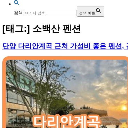
검색:
검색 버튼
[태그:]
소백산 펜션
단양 다리안계곡 근처 가성비 좋은 펜션, 