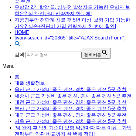
곳 추천
유방암 2기 항암 끝, 심부전 발생자도 가능한 유병자 보
험은? 실손·진단비 전략까지 한눈에!
자궁경부암 전단계 치료 후 5년 이상, 보험 가입 가능한
가요? 실손+진단비 가입 전략까지 한 번에 확인!
HOME
[ivory-search id="20365" title="AJAX Search Form"]
검색:
검색 버튼
Menu
홈
대출 생활정보
울산 근교 가성비 좋은 펜션, 경치 좋은 펜션 5곳 추천
세종시 근교 가성비 좋은 펜션, 경치 좋은 펜션 5곳 추천
대전 근교 가성비 좋은 펜션, 경치 좋은 펜션 5곳 추천
부산 근교 가성비 좋은 펜션, 경치 좋은 펜션 5곳 추천
대구 근교 가성비 좋은 펜션, 경치 좋은 펜션 5곳 추천
서울 근교 가성비 좋은 펜션, 경치 좋은 펜션 5곳 추천
‘암 완치 후 5년’ 기준이 보험 약관마다 다른 이유 – 가입
전략부터 약관 비교까지 한 번에 정리!