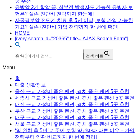
곳 추천
유방암 2기 항암 끝, 심부전 발생자도 가능한 유병자 보
험은? 실손·진단비 전략까지 한눈에!
자궁경부암 전단계 치료 후 5년 이상, 보험 가입 가능한
가요? 실손+진단비 가입 전략까지 한 번에 확인!
HOME
[ivory-search id="20365" title="AJAX Search Form"]
검색:
검색 버튼
Menu
홈
대출 생활정보
울산 근교 가성비 좋은 펜션, 경치 좋은 펜션 5곳 추천
세종시 근교 가성비 좋은 펜션, 경치 좋은 펜션 5곳 추천
대전 근교 가성비 좋은 펜션, 경치 좋은 펜션 5곳 추천
부산 근교 가성비 좋은 펜션, 경치 좋은 펜션 5곳 추천
대구 근교 가성비 좋은 펜션, 경치 좋은 펜션 5곳 추천
서울 근교 가성비 좋은 펜션, 경치 좋은 펜션 5곳 추천
‘암 완치 후 5년’ 기준이 보험 약관마다 다른 이유 – 가입
전략부터 약관 비교까지 한 번에 정리!